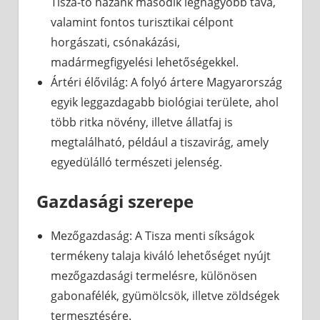
Tisza-tó hazánk második legnagyobb tava,
valamint fontos turisztikai célpont
horgászati, csónakázási,
madármegfigyelési lehetőségekkel.
Ártéri élővilág: A folyó ártere Magyarország
egyik leggazdagabb biológiai területe, ahol
több ritka növény, illetve állatfaj is
megtalálható, például a tiszavirág, amely
egyedülálló természeti jelenség.
Gazdasági szerepe
Mezőgazdaság: A Tisza menti síkságok
termékeny talaja kiváló lehetőséget nyújt
mezőgazdasági termelésre, különösen
gabonafélék, gyümölcsök, illetve zöldségek
termesztésére.