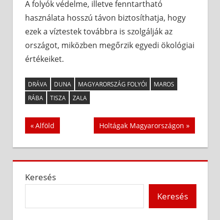
A folyók védelme, illetve fenntartható
használata hosszú távon biztosíthatja, hogy
ezek a víztestek továbbra is szolgálják az
országot, miközben megőrzik egyedi ökológiai
értékeiket.
DRÁVA
DUNA
MAGYARORSZÁG FOLYÓI
MAROS
RÁBA
TISZA
ZALA
Bejegyzés
Previous
Next
Alföld
Holtágak Magyarországon
Post:
Post:
navigáció
Keresés
Keresés