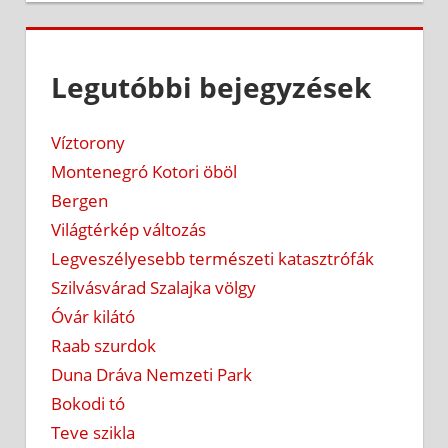
Legutóbbi bejegyzések
Víztorony
Montenegró Kotori öböl
Bergen
Világtérkép változás
Legveszélyesebb természeti katasztrófák
Szilvásvárad Szalajka völgy
Óvár kilátó
Raab szurdok
Duna Dráva Nemzeti Park
Bokodi tó
Teve szikla