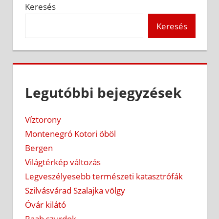
Keresés
Keresés
Legutóbbi bejegyzések
Víztorony
Montenegró Kotori öböl
Bergen
Világtérkép változás
Legveszélyesebb természeti katasztrófák
Szilvásvárad Szalajka völgy
Óvár kilátó
Raab szurdok