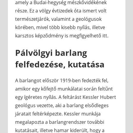
amely a Budai-hegység mészkővidékének
része. Ez a völgy évtizedek óta ismert volt
természetjárók, valamint a geológusok
körében, mivel több kisebb nyílás, illetve
karsztos képződmény is megfigyelhető itt.
Pálvölgyi barlang
felfedezése, kutatása
A barlangot először 1919-ben fedezték fel,
amikor egy kőfejtő munkálatai során feltűnt
egy ígéretes nyílás. A feltárást Kessler Hubert
geológus vezette, aki a barlang elsődleges
járatait feltérképezte. Kessler munkája
megalapozta a barlangrendszer további
kutatásait, illetve hamar kiderült, hogy a