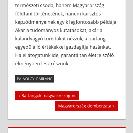
természeti csoda, hanem Magyarország
földtani történetének, hanem karsztos
képződményeinek egyik legfontosabb példája.
Akár a tudományos kutatásokat, akár a
kalandvágyó turistákat nézzük, a barlang
egyedülálló értékekkel gazdagítja hazánkat.
Ha ellátogatunk ide, garantáltan életre szóló
élményben lesz részünk.
PÁLVÖLGYI BARLANG
Bejegyzés
Previous
Barlangok magyarországon
Post:
navigáció
Next
Magyarország domborzata
Post: