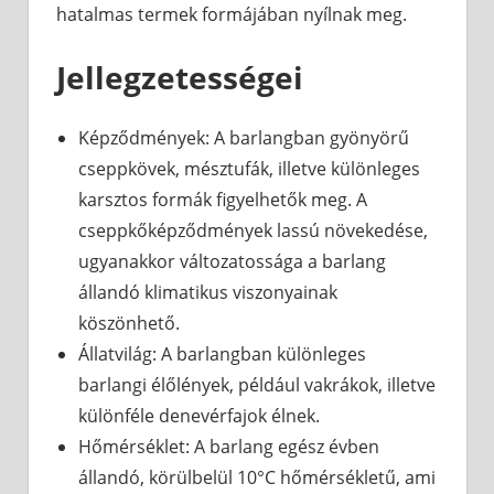
hatalmas termek formájában nyílnak meg.
Jellegzetességei
Képződmények: A barlangban gyönyörű
cseppkövek, mésztufák, illetve különleges
karsztos formák figyelhetők meg. A
cseppkőképződmények lassú növekedése,
ugyanakkor változatossága a barlang
állandó klimatikus viszonyainak
köszönhető.
Állatvilág: A barlangban különleges
barlangi élőlények, például vakrákok, illetve
különféle denevérfajok élnek.
Hőmérséklet: A barlang egész évben
állandó, körülbelül 10°C hőmérsékletű, ami