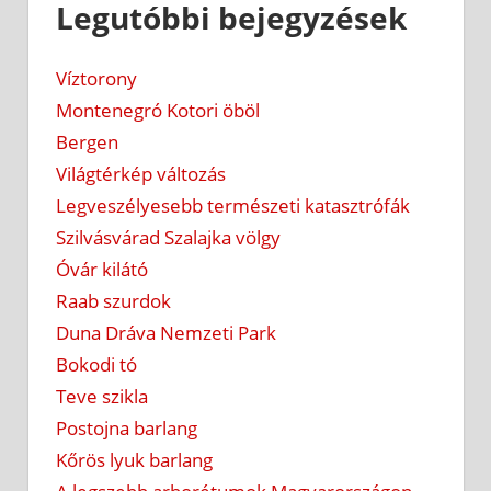
Legutóbbi bejegyzések
Víztorony
Montenegró Kotori öböl
Bergen
Világtérkép változás
Legveszélyesebb természeti katasztrófák
Szilvásvárad Szalajka völgy
Óvár kilátó
Raab szurdok
Duna Dráva Nemzeti Park
Bokodi tó
Teve szikla
Postojna barlang
Kőrös lyuk barlang