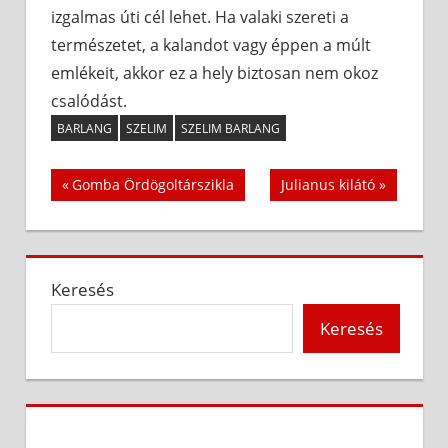
izgalmas úti cél lehet. Ha valaki szereti a
természetet, a kalandot vagy éppen a múlt
emlékeit, akkor ez a hely biztosan nem okoz
csalódást.
BARLANG
SZELIM
SZELIM BARLANG
Bejegyzés
Previous
Next
Gomba Ördögoltárszikla
Julianus kilátó
Post:
Post:
navigáció
Keresés
Keresés