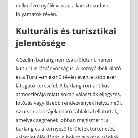
millió évre nyúlik vissza, a karsztosodási
folyamatok révén.
Kulturális és turisztikai
jelentősége
A Szelim barlang nemcsak földtani, hanem
kulturális látványosság is. A környékbeli kilátó
és a Turul-emlékmű révén évente több ezer
látogató keresi fel. A barlang romantikus
atmoszférája miatt sokan választják eljegyzés,
fotózás vagy kisebb rendezvények helyszínéül.
Az útvonalak tájékoztató táblákkal ellátottak,
amelyek segítenek jobban megismerni a
barlang és a környező területek történetét,
valamint élővilágát. A helyet gyakran ajánlják