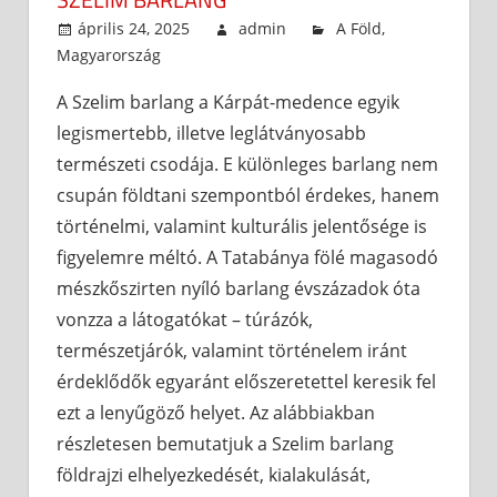
április 24, 2025
admin
A Föld
,
Magyarország
A Szelim barlang a Kárpát-medence egyik
legismertebb, illetve leglátványosabb
természeti csodája. E különleges barlang nem
csupán földtani szempontból érdekes, hanem
történelmi, valamint kulturális jelentősége is
figyelemre méltó. A Tatabánya fölé magasodó
mészkőszirten nyíló barlang évszázadok óta
vonzza a látogatókat – túrázók,
természetjárók, valamint történelem iránt
érdeklődők egyaránt előszeretettel keresik fel
ezt a lenyűgöző helyet. Az alábbiakban
részletesen bemutatjuk a Szelim barlang
földrajzi elhelyezkedését, kialakulását,